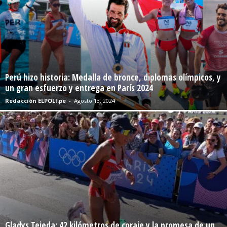
Perú hizo historia: Medalla de bronce, diplomas olímpicos, y
un gran esfuerzo y entrega en París 2024
Redacción ELPOLI.pe
-
Agosto 13, 2024
Gladys Tejeda: 42 kilómetros de coraje y la promesa de un