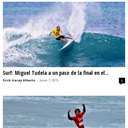
Surf: Miguel Tudela a un paso de la final en el...
Erick Garay Alberto
-
Junio 7, 2015
0