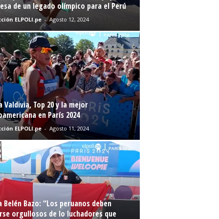
sa de un legado olímpico para el Perú
ción ELPOLI.pe
-
Agosto 12, 2024
a Valdivia, Top 20 y la mejor
oamericana en París 2024
ción ELPOLI.pe
-
Agosto 11, 2024
a Belén Bazo: “Los peruanos deben
rse orgullosos de lo luchadores que