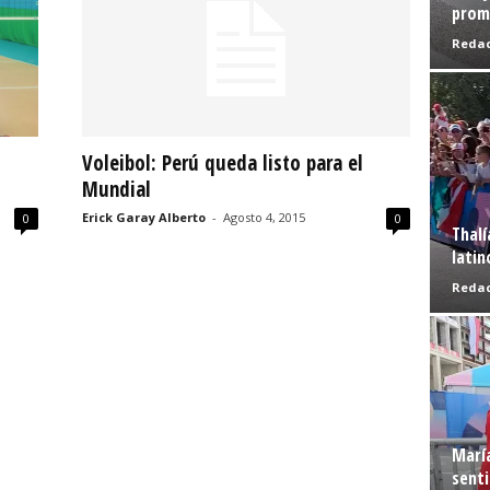
prome
Redac
Voleibol: Perú queda listo para el
Mundial
Erick Garay Alberto
-
Agosto 4, 2015
0
0
Thalí
latin
Redac
Marí
senti