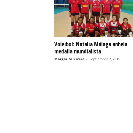
r
t
i
Voleibol: Natalia Málaga anhela
v
medalla mundialista
o
Margarita Rivera
-
Septiembre 2, 2015