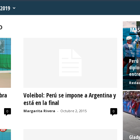
2019
o
MÁS
Perú 
diplo
entre
Redac
bra
Voleibol: Perú se impone a Argentina y
está en la final
Margarita Rivera
-
Octubre 2, 2015
0
0
Glady