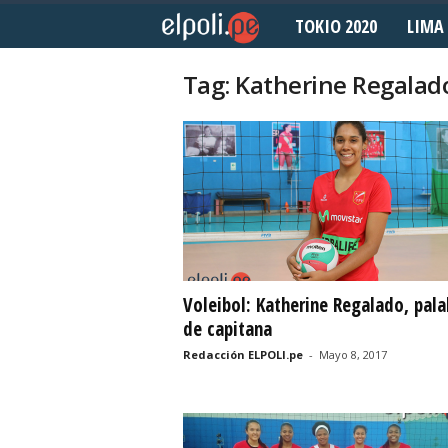
TOKIO 2020
LIMA 
E
l
Tag: Katherine Regalad
P
o
l
i
d
Voleibol: Katherine Regalado, pala
de capitana
e
Redacción ELPOLI.pe
-
Mayo 8, 2017
p
o