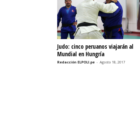
r
t
i
Judo: cinco peruanos viajarán al
v
Mundial en Hungría
o
Redacción ELPOLI.pe
-
Agosto 18, 2017