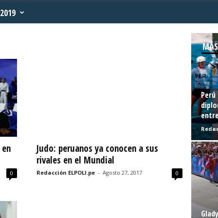
2019
MÁS
Perú 
diplo
entre
Redac
 en
Judo: peruanos ya conocen a sus
rivales en el Mundial
Redacción ELPOLI.pe
-
Agosto 27, 2017
0
0
Glady