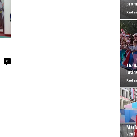
prome
Redac
0
Thalí
latin
Redac
Marí
senti