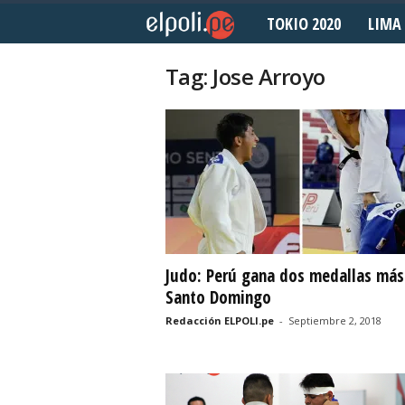
TOKIO 2020
LIMA 
E
l
Tag: Jose Arroyo
P
o
l
i
d
Judo: Perú gana dos medallas más
Santo Domingo
e
Redacción ELPOLI.pe
-
Septiembre 2, 2018
p
o