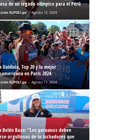
sa de un legado olímpico para el Perú
ción ELPOLI.pe
-
Agosto 12, 2024
a Valdivia, Top 20 y la mejor
oamericana en París 2024
ción ELPOLI.pe
-
Agosto 11, 2024
a Belén Bazo: “Los peruanos deben
rse orgullosos de lo luchadores que