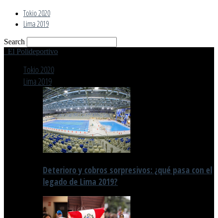
Tokio 2020
Lima 2019
Search
El Polideportivo
Tokio 2020
Lima 2019
Deterioro y cobros sorpresivos: ¿qué pasa con el
legado de Lima 2019?