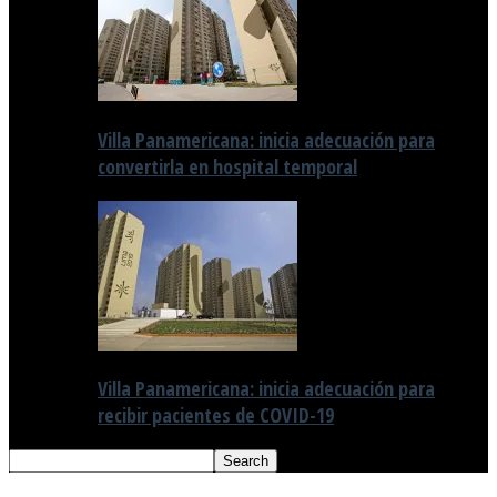
Villa Panamericana: inicia adecuación para
convertirla en hospital temporal
Villa Panamericana: inicia adecuación para
recibir pacientes de COVID-19