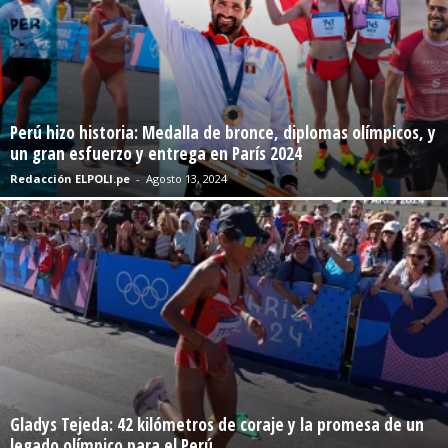
Perú hizo historia: Medalla de bronce, diplomas olímpicos, y
un gran esfuerzo y entrega en París 2024
Redacción ELPOLI.pe
-
Agosto 13, 2024
Gladys Tejeda: 42 kilómetros de coraje y la promesa de un
legado olímpico para el Perú