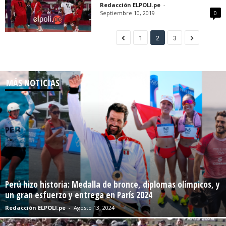
Redacción ELPOLI.pe
-
Septiembre 10, 2019
0
1
2
3
MÁS NOTICIAS
Perú hizo historia: Medalla de bronce, diplomas olímpicos, y
un gran esfuerzo y entrega en París 2024
Redacción ELPOLI.pe
-
Agosto 13, 2024