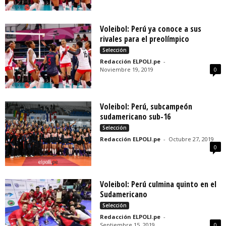
Voleibol: Perú ya conoce a sus
rivales para el preolímpico
Selección
Redacción ELPOLI.pe
-
Noviembre 19, 2019
0
Voleibol: Perú, subcampeón
sudamericano sub-16
Selección
Redacción ELPOLI.pe
-
Octubre 27, 2019
0
Voleibol: Perú culmina quinto en el
Sudamericano
Selección
Redacción ELPOLI.pe
-
Septiembre 15, 2019
0