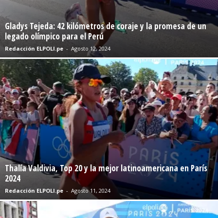
Gladys Tejeda: 42 kilómetros de coraje y la promesa de un
legado olímpico para el Perú
Redacción ELPOLI.pe
-
Agosto 12, 2024
Thalía Valdivia, Top 20 y la mejor latinoamericana en París
2024
Redacción ELPOLI.pe
-
Agosto 11, 2024