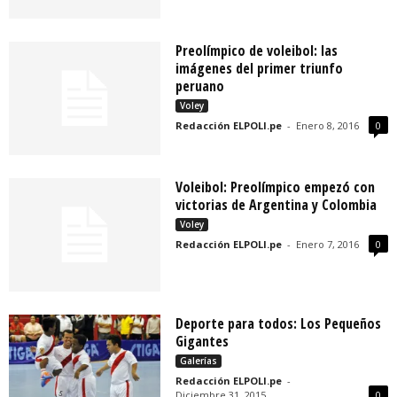
Preolímpico de voleibol: las
imágenes del primer triunfo
peruano
Voley
Redacción ELPOLI.pe
-
Enero 8, 2016
0
Voleibol: Preolímpico empezó con
victorias de Argentina y Colombia
Voley
Redacción ELPOLI.pe
-
Enero 7, 2016
0
Deporte para todos: Los Pequeños
Gigantes
Galerías
Redacción ELPOLI.pe
-
Diciembre 31, 2015
0