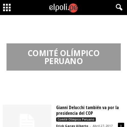
COMITÉ OLÍMPICO
PERUANO
Gianni Delucchi también va por la
presidencia del COP
Comité Olímpico Peruano
Erick Garay Alberto
-
Abril 27, 2017
0