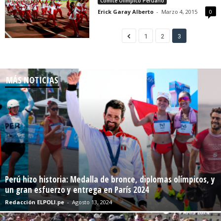
Comité Olímpico Peruano
Erick Garay Alberto
-
Marzo 4, 2015
0
1
2
3
MÁS NOTICIAS
Perú hizo historia: Medalla de bronce, diplomas olímpicos, y
un gran esfuerzo y entrega en París 2024
Redacción ELPOLI.pe
-
Agosto 13, 2024