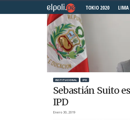
TOKIO 2020
LIMA 
E
l
P
o
l
i
INSTITUCIONAL
IPD
d
Sebastián Suito es
e
IPD
p
Enero 30, 2019
o