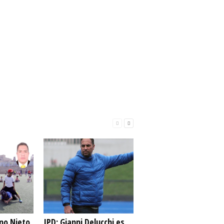
no Nieto
IPD: Gianni Delucchi es