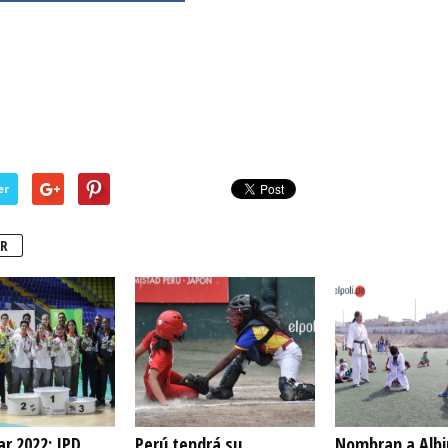
er
R
ar 2022: IPD
Perú tendrá su
Nombran a Albi