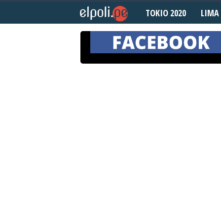
TOKIO 2020
LIMA 
Marzo 6, 2017
E
l
P
o
l
i
d
e
p
o