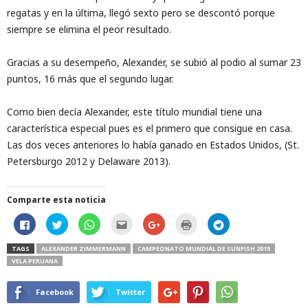
regatas y en la última, llegó sexto pero se descontó porque
siempre se elimina el peor resultado.
Gracias a su desempeño, Alexander, se subió al podio al sumar 23
puntos, 16 más que el segundo lugar.
Como bien decía Alexander, este título mundial tiene una
característica especial pues es el primero que consigue en casa.
Las dos veces anteriores lo había ganado en Estados Unidos, (St.
Petersburgo 2012 y Delaware 2013).
Comparte esta noticia
H
H
H
H
C
H
H
a
a
a
a
l
a
a
z
z
z
z
i
z
z
c
c
c
c
c
c
c
TAGS
ALEXANDER ZIMMERMANN
CAMPEONATO MUNDIAL DE SUNFISH 2015
l
l
l
l
k
l
l
VELA PERUANA
i
i
i
i
t
i
i
c
c
c
c
o
c
c
p
p
p
p
s
p
p
a
a
a
a
h
a
a
Facebook
Twitter
r
r
r
r
a
r
r
a
a
a
a
r
a
a