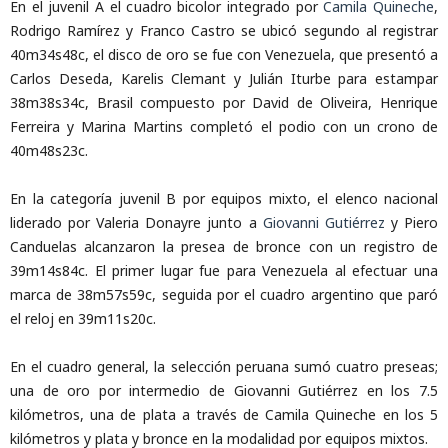
En el juvenil A el cuadro bicolor integrado por
Camila Quineche
,
Rodrigo Ramírez y Franco Castro se ubicó segundo al registrar
40m34s48c, el disco de oro se fue con Venezuela, que presentó a
Carlos Deseda, Karelis Clemant y Julián Iturbe para estampar
38m38s34c, Brasil compuesto por David de Oliveira, Henrique
Ferreira y Marina Martins completó el podio con un crono de
40m48s23c.
En la categoría juvenil B por equipos mixto, el elenco nacional
liderado por Valeria Donayre junto a
Giovanni Gutiérrez
y Piero
Canduelas alcanzaron la presea de bronce con un registro de
39m14s84c. El primer lugar fue para Venezuela al efectuar una
marca de 38m57s59c, seguida por el cuadro argentino que paró
el reloj en 39m11s20c.
En el cuadro general, la selección peruana sumó cuatro preseas;
una de oro por intermedio de Giovanni Gutiérrez en los 7.5
kilómetros, una de plata a través de Camila Quineche en los 5
kilómetros y plata y bronce en la modalidad por equipos mixtos.