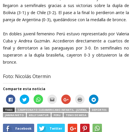
llegaron a semifinales gracias a sus victorias sobre la dupla de
Bolivia (3-1) y de Chile (3-2). El pase a la final lo perdieron ante la
pareja de Argentina (0-3), quedándose con la medalla de bronce.
En dobles juvenil femenino Perú estuvo representado por Valeria
Cuba y Andrea Guzmán. Accedieron directamente a cuartos de
final y derrotaron a las paraguayas por 3-0. En semifinales no
superaron a la dupla brasileña, cayeron 0-3 y obtuvieron la de
bronce.
Foto: Nicolás Otermin
Comparte esta noticia
H
H
H
H
C
H
H
a
a
a
a
l
a
a
z
z
z
z
i
z
z
c
c
c
c
c
c
c
TAGS
CAMPEONATO SUDAMERICANO INFANTIL - JUVENIL
DEPORTES
l
l
l
l
k
l
l
JANINA NIETO
KELLY SANTUR
PERU
TENIS DE MESA
i
i
i
i
t
i
i
c
c
c
c
o
c
c
p
p
p
p
s
p
p
a
a
a
a
h
a
a
Facebook
Twitter
r
r
r
r
a
r
r