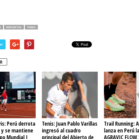
O
DEPORTES
TENIS
er
R
is: Perú derrota
Tenis: Juan Pablo Varillas
Trail Running: 
a y se mantiene
ingresó al cuadro
lanza en Perú l
upo Mundial I
principal del Abierto de
AGRAVIC FLOW 