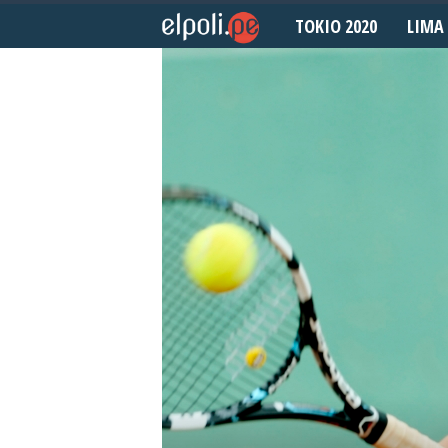
TOKIO 2020
LIMA 
E
l
P
o
l
i
d
e
p
o