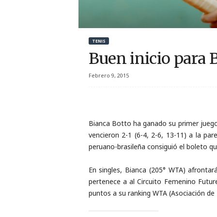
r
t
TENIS
i
Buen inicio para 
v
Febrero 9, 2015
o
Bianca Botto ha ganado su primer juego e
vencieron 2-1 (6-4, 2-6, 13-11) a la pa
peruano-brasileña consiguió el boleto que
En singles, Bianca (205° WTA) afrontar
pertenece a al Circuito Femenino Future
puntos a su ranking WTA (Asociación de T