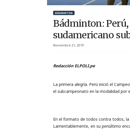
r
BÁDMINTON
t
Bádminton: Perú
i
sudamericano sub
v
Noviembre 21, 2019
o
Redacción ELPOLI.pe
La primera alegría. Perú inició el Campe
el subcampeonato en la modalidad por equ
En el formato de todos contra todos, la s
Lamentablemente, en su penúltimo encue