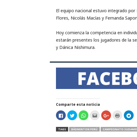
El equipo nacional estuvo integrado por
Flores, Nicolás Macías y Fernanda Sapona
Hoy comienza la competencia en individu
estarán presentes los jugadores de la s
y Dánica Nishimura.
Comparte esta noticia
H
H
H
H
C
H
H
a
a
a
a
l
a
a
z
z
z
z
i
z
z
c
c
c
c
c
c
c
l
l
l
l
k
l
l
TAGS
BÁDMINTON PERÚ
CAMPEONATO SUDAMERI
i
i
i
i
t
i
i
c
c
c
c
o
c
c