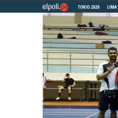
TOKIO 2020
LIMA 
E
l
P
o
l
i
d
e
p
o