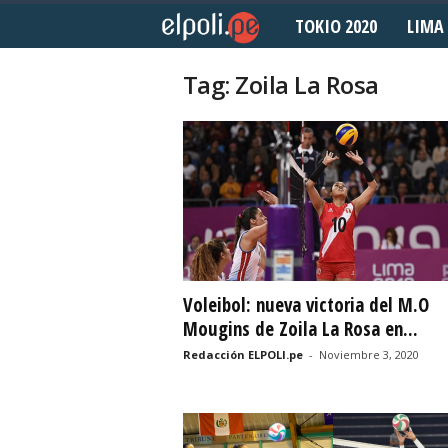
TOKIO 2020
LIMA 
E
l
Tag: Zoila La Rosa
P
o
l
i
d
Voleibol: nueva victoria del M.O
Mougins de Zoila La Rosa en...
e
Redacción ELPOLI.pe
-
Noviembre 3, 2020
p
o