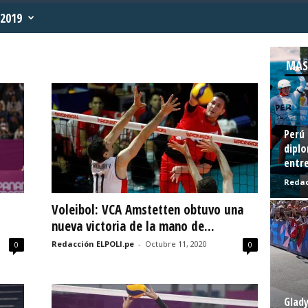
2019
MÁS
Perú 
diplo
entre
Redac
Voleibol: VCA Amstetten obtuvo una
nueva victoria de la mano de...
Redacción ELPOLI.pe
-
Octubre 11, 2020
0
0
Glady