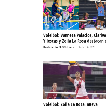
r
t
i
Voleibol: Vannesa Palacios, Clarive
v
Yllescas y Zoila La Rosa destacan e
o
Redacción ELPOLI.pe
-
Octubre 4, 2020
Voleibol: Zoila La Rosa, nueva