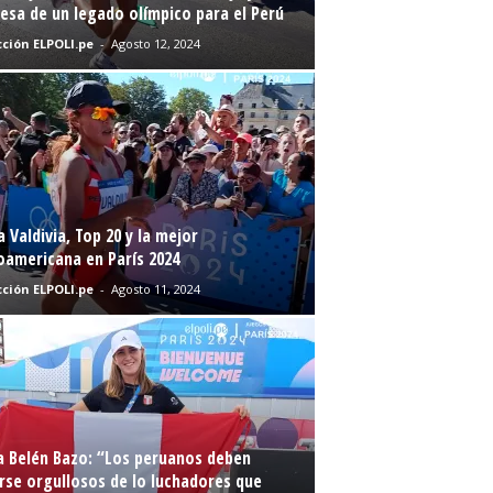
sa de un legado olímpico para el Perú
ción ELPOLI.pe
-
Agosto 12, 2024
a Valdivia, Top 20 y la mejor
oamericana en París 2024
ción ELPOLI.pe
-
Agosto 11, 2024
a Belén Bazo: “Los peruanos deben
rse orgullosos de lo luchadores que