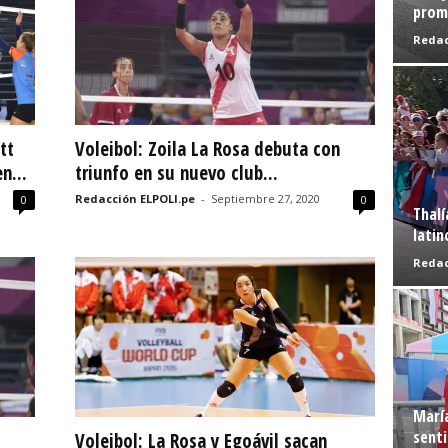
prome
Redac
tt
Voleibol: Zoila La Rosa debuta con
n...
triunfo en su nuevo club...
Redacción ELPOLI.pe
-
Septiembre 27, 2020
0
0
Thalí
latin
Redac
Marí
senti
Voleibol: La Rosa y Egoávil sacan