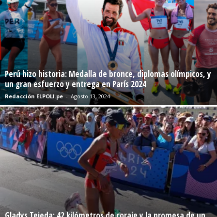
Perú hizo historia: Medalla de bronce, diplomas olímpicos, y
un gran esfuerzo y entrega en París 2024
Redacción ELPOLI.pe
-
Agosto 13, 2024
Gladys Tejeda: 42 kilómetros de coraje y la promesa de un