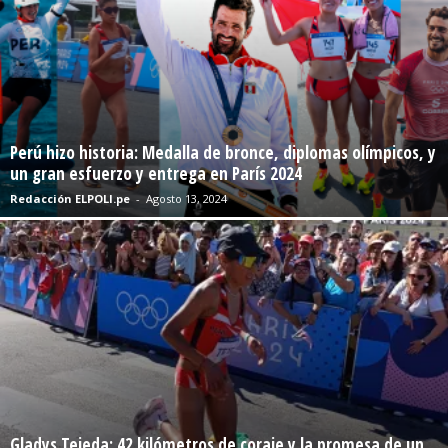
Perú hizo historia: Medalla de bronce, diplomas olímpicos, y
un gran esfuerzo y entrega en París 2024
Redacción ELPOLI.pe
-
Agosto 13, 2024
Gladys Tejeda: 42 kilómetros de coraje y la promesa de un