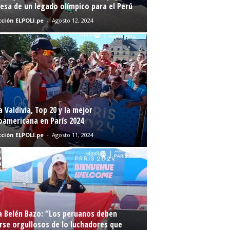
sa de un legado olímpico para el Perú
ción ELPOLI.pe
-
Agosto 12, 2024
a Valdivia, Top 20 y la mejor
oamericana en París 2024
ción ELPOLI.pe
-
Agosto 11, 2024
a Belén Bazo: “Los peruanos deben
rse orgullosos de lo luchadores que