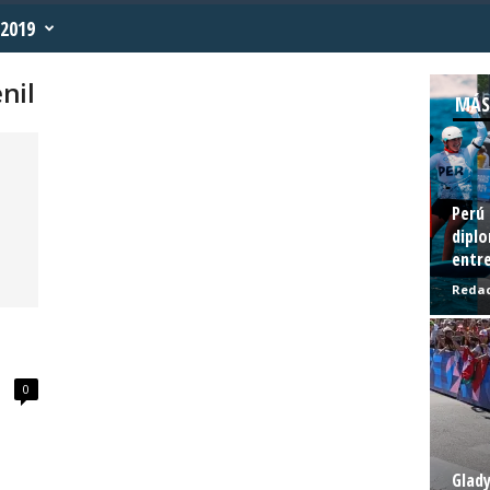
2019
nil
MÁS
Perú 
diplo
entre
Redac
0
Glady