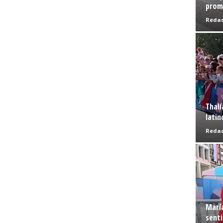
prome
Redac
Thalí
latin
Redac
Marí
senti