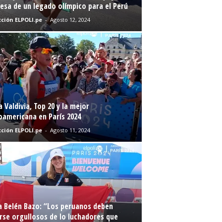
sa de un legado olímpico para el Perú
ción ELPOLI.pe
-
Agosto 12, 2024
a Valdivia, Top 20 y la mejor
oamericana en París 2024
ción ELPOLI.pe
-
Agosto 11, 2024
a Belén Bazo: “Los peruanos deben
rse orgullosos de lo luchadores que