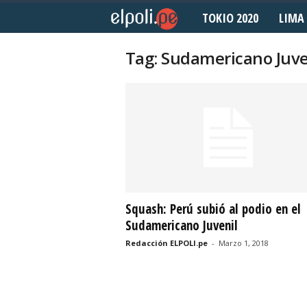
TOKIO 2020
LIMA 
E
l
Tag: Sudamericano Juve
P
o
l
i
d
Squash: Perú subió al podio en el
Sudamericano Juvenil
e
Redacción ELPOLI.pe
-
Marzo 1, 2018
p
o