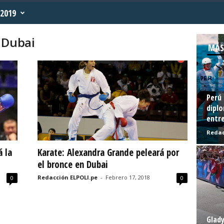
2019
 Dubai
MÁS
Perú 
diplo
entre
Redac
á la
Karate: Alexandra Grande peleará por
el bronce en Dubai
Redacción ELPOLI.pe
-
Febrero 17, 2018
0
0
Glady