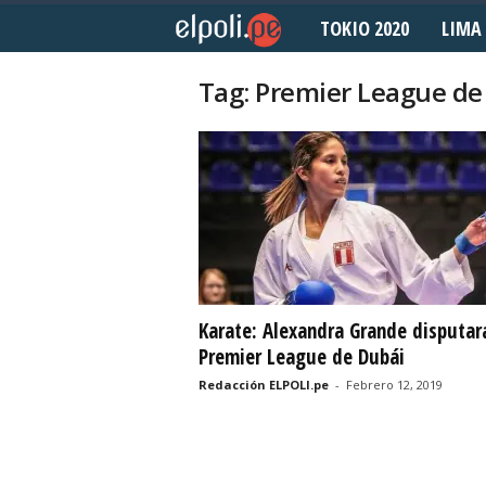
TOKIO 2020
LIMA 
E
l
Tag: Premier League de
P
o
l
i
d
Karate: Alexandra Grande disputar
Premier League de Dubái
e
Redacción ELPOLI.pe
-
Febrero 12, 2019
p
o