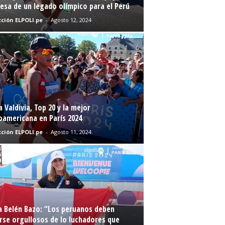
sa de un legado olímpico para el Perú
ción ELPOLI.pe
-
Agosto 12, 2024
a Valdivia, Top 20 y la mejor
oamericana en París 2024
ción ELPOLI.pe
-
Agosto 11, 2024
a Belén Bazo: “Los peruanos deben
rse orgullosos de lo luchadores que