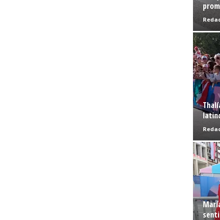
prome
Redac
Thalí
latin
Redac
Marí
senti