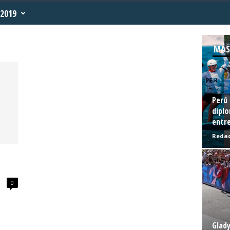
2019
MÁS
Perú 
diplo
entre
Redac
0
Glady