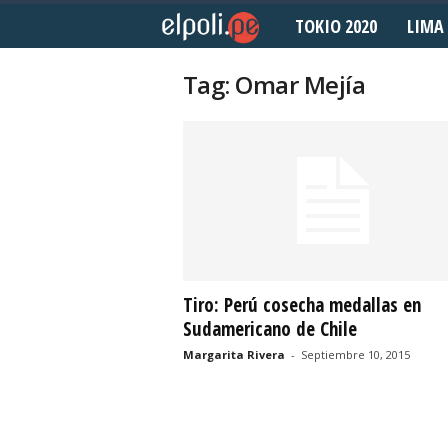
TOKIO 2020
LIMA 
E
l
Tag: Omar Mejía
P
o
l
i
d
Tiro: Perú cosecha medallas en
Sudamericano de Chile
e
Margarita Rivera
-
Septiembre 10, 2015
p
o