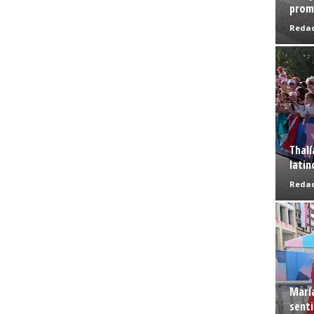
prome
Redac
Thalí
latin
Redac
Marí
senti