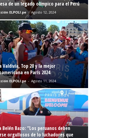
sa de un legado olímpico para el Perú
ción ELPOLI.pe
-
Agosto 12, 2024
a Valdivia, Top 20 y la mejor
oamericana en París 2024
ción ELPOLI.pe
-
Agosto 11, 2024
a Belén Bazo: “Los peruanos deben
rse orgullosos de lo luchadores que