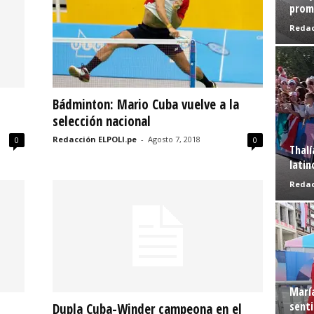
prome
Redac
Bádminton: Mario Cuba vuelve a la
selección nacional
Redacción ELPOLI.pe
-
Agosto 7, 2018
0
0
Thalí
latin
Redac
Marí
senti
Dupla Cuba-Winder campeona en el