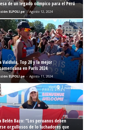
sa de un legado olímpico para el Perú
ción ELPOLI.pe
-
Agosto 12, 2024
a Valdivia, Top 20 y la mejor
oamericana en París 2024
ción ELPOLI.pe
-
Agosto 11, 2024
a Belén Bazo: “Los peruanos deben
rse orgullosos de lo luchadores que