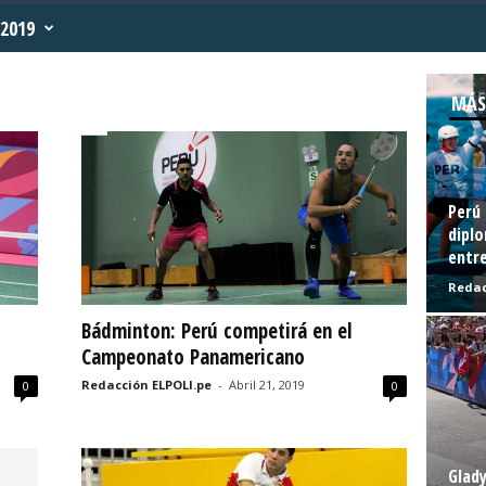
2019
MÁS
Perú 
diplo
entre
Redac
Bádminton: Perú competirá en el
Campeonato Panamericano
Redacción ELPOLI.pe
-
Abril 21, 2019
0
0
Glady