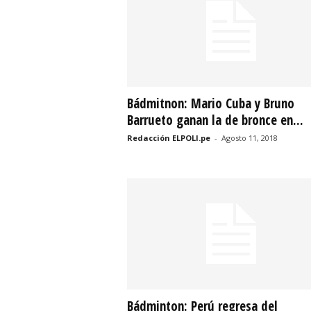
r
t
i
Bádmitnon: Mario Cuba y Bruno
v
Barrueto ganan la de bronce en...
o
Redacción ELPOLI.pe
-
Agosto 11, 2018
Bádminton: Perú regresa del