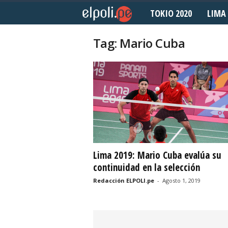
TOKIO 2020
LIMA 
E
l
Tag: Mario Cuba
P
o
l
i
d
Lima 2019: Mario Cuba evalúa su
continuidad en la selección
e
Redacción ELPOLI.pe
-
Agosto 1, 2019
p
o