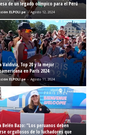
sa de un legado olímpico para el Perú
ción ELPOLI.pe
-
Agosto 12, 2024
a Valdivia, Top 20 y la mejor
oamericana en París 2024
ción ELPOLI.pe
-
Agosto 11, 2024
a Belén Bazo: “Los peruanos deben
rse orgullosos de lo luchadores que