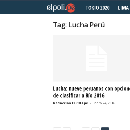
TOKIO 2020
LIMA 
E
l
Tag: Lucha Perú
P
o
l
i
d
Lucha: nueve peruanos con opcion
de clasificar a Río 2016
e
Redacción ELPOLI.pe
-
Enero 24, 2016
p
o