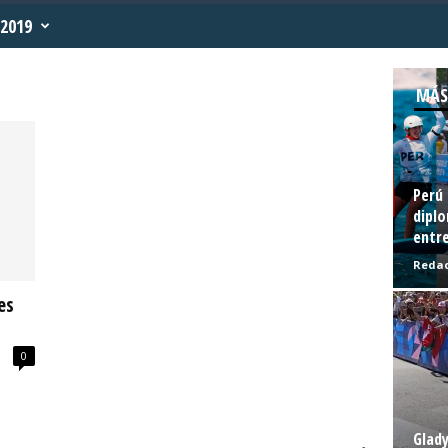
2019
MÁS
Perú 
diplo
entre
Redac
es
0
Glady