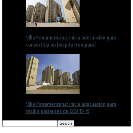
Villa Panamericana: inicia adecuación para
convertirla en hospital temporal
Villa Panamericana: inicia adecuación para
recibir pacientes de COVID-19