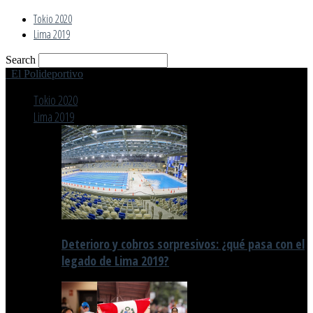
Tokio 2020
Lima 2019
Search
El Polideportivo
Tokio 2020
Lima 2019
Deterioro y cobros sorpresivos: ¿qué pasa con el
legado de Lima 2019?