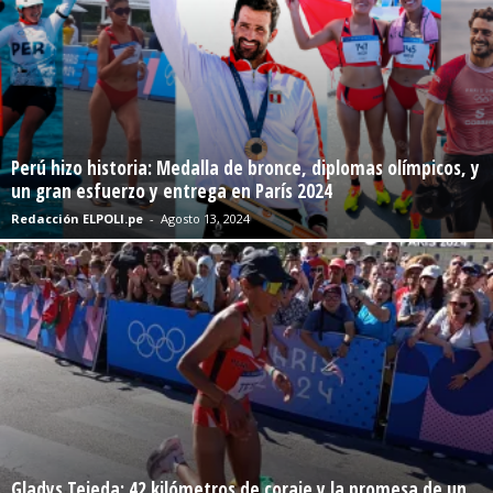
Perú hizo historia: Medalla de bronce, diplomas olímpicos, y
un gran esfuerzo y entrega en París 2024
Redacción ELPOLI.pe
-
Agosto 13, 2024
Gladys Tejeda: 42 kilómetros de coraje y la promesa de un