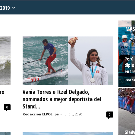
2019
MÁS
Perú 
diplo
entre
Redac
ro
Vania Torres e Itzel Delgado,
nominados a mejor deportista del
Stand...
0
Redacción ELPOLI.pe
-
Julio 6, 2020
0
Glady