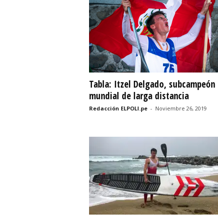
r
t
i
v
Tabla: Itzel Delgado, subcampeón
mundial de larga distancia
o
Redacción ELPOLI.pe
-
Noviembre 26, 2019