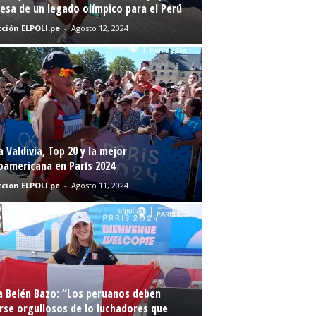
sa de un legado olímpico para el Perú
ción ELPOLI.pe
-
Agosto 12, 2024
a Valdivia, Top 20 y la mejor
oamericana en París 2024
ción ELPOLI.pe
-
Agosto 11, 2024
a Belén Bazo: “Los peruanos deben
rse orgullosos de lo luchadores que