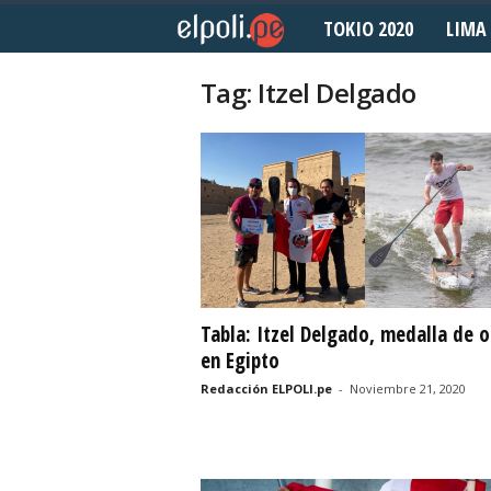
TOKIO 2020
LIMA 
E
l
Tag: Itzel Delgado
P
o
l
i
d
Tabla: Itzel Delgado, medalla de o
en Egipto
e
Redacción ELPOLI.pe
-
Noviembre 21, 2020
p
o