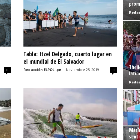
prome
Redac
Tabla: Itzel Delgado, cuarto lugar en
el mundial de El Salvador
Thalí
Redacción ELPOLI.pe
-
Noviembre 25, 2019
0
0
latin
Redac
Marí
senti