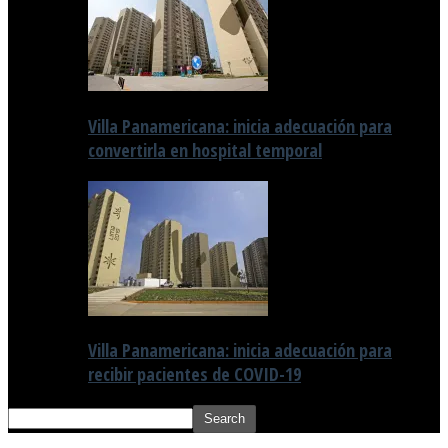
Villa Panamericana: inicia adecuación para
convertirla en hospital temporal
Villa Panamericana: inicia adecuación para
recibir pacientes de COVID-19