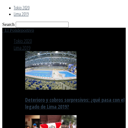
Tokio 2020
Lima 2019
Search
El Polideportivo
Tokio 2020
Lima 2019
Deterioro y cobros sorpresivos: ¿qué pasa con el
legado de Lima 2019?