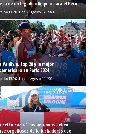
sa de un legado olímpico para el Perú
ción ELPOLI.pe
-
Agosto 12, 2024
a Valdivia, Top 20 y la mejor
oamericana en París 2024
ción ELPOLI.pe
-
Agosto 11, 2024
a Belén Bazo: “Los peruanos deben
rse orgullosos de lo luchadores que