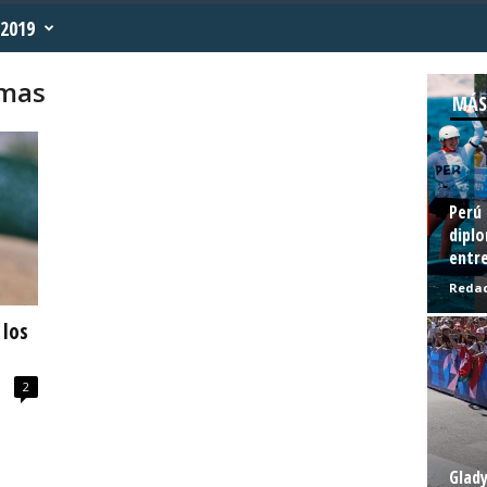
2019
lmas
MÁS
Perú 
diplo
entre
Redac
 los
2
Glady