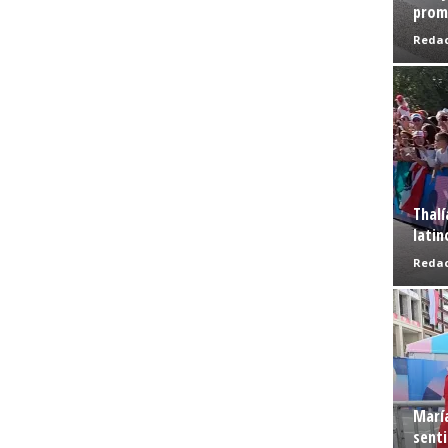
prome
Redac
Thalí
latin
Redac
Marí
senti