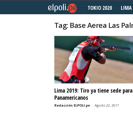
TOKIO 2020
LIMA 
E
l
Tag: Base Aerea Las Pa
P
o
l
i
d
Lima 2019: Tiro ya tiene sede para
Panamericanos
e
Redacción ELPOLI.pe
-
Agosto 22, 2017
p
o