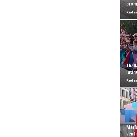
prome
Redac
Thalí
latin
Redac
Marí
senti