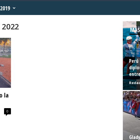
2019
o 2022
MÁS
Perú 
diplo
entre
Redac
o la
0
Glady