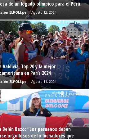
sa de un legado olímpico para el Perú
ción ELPOLI.pe
-
Agosto 12, 2024
a Valdivia, Top 20 y la mejor
oamericana en París 2024
ción ELPOLI.pe
-
Agosto 11, 2024
a Belén Bazo: “Los peruanos deben
rse orgullosos de lo luchadores que