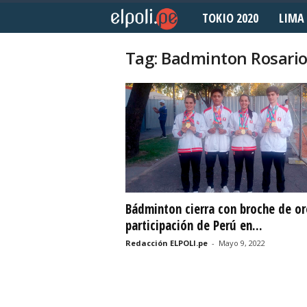
TOKIO 2020
LIMA 
E
l
Tag: Badminton Rosari
P
o
l
i
d
Bádminton cierra con broche de or
participación de Perú en...
e
Redacción ELPOLI.pe
-
Mayo 9, 2022
p
o