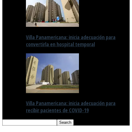
Villa Panamericana: inicia adecuación para
convertirla en hospital temporal
Villa Panamericana: inicia adecuación para
recibir pacientes de COVID-19