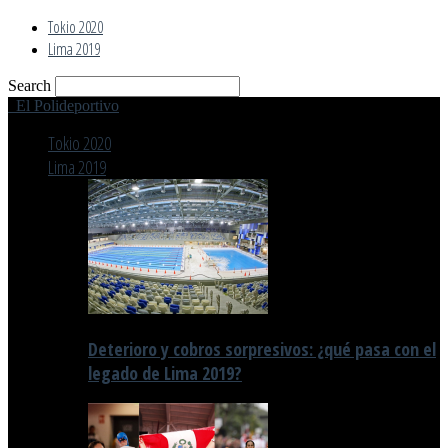
Tokio 2020
Lima 2019
Search
El Polideportivo
Tokio 2020
Lima 2019
Deterioro y cobros sorpresivos: ¿qué pasa con el
legado de Lima 2019?