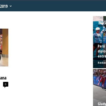
2019
MÁS
Perú 
diplo
entre
Redac
cana
0
Glady