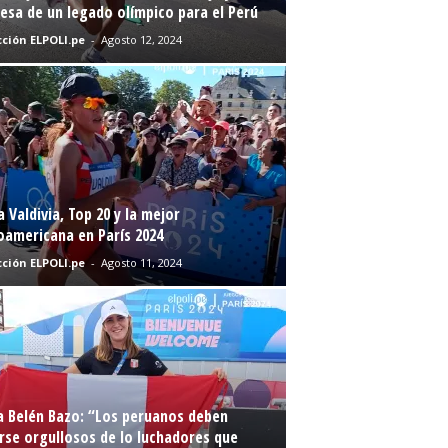
sa de un legado olímpico para el Perú
ción ELPOLI.pe
-
Agosto 12, 2024
a Valdivia, Top 20 y la mejor
oamericana en París 2024
ción ELPOLI.pe
-
Agosto 11, 2024
a Belén Bazo: “Los peruanos deben
rse orgullosos de lo luchadores que