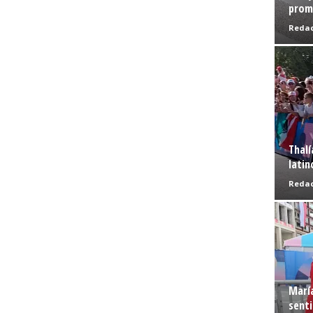
prome
Redac
Thalí
latin
Redac
Marí
senti