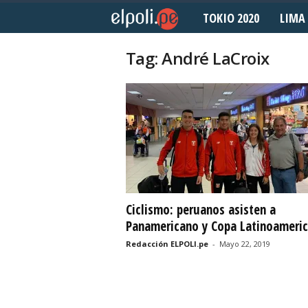
TOKIO 2020
LIMA 
E
l
Tag: André LaCroix
P
o
l
i
d
Ciclismo: peruanos asisten a
Panamericano y Copa Latinoameri
e
Redacción ELPOLI.pe
-
Mayo 22, 2019
p
o