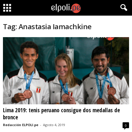
Tag: Anastasia Iamachkine
Lima 2019: tenis peruano consigue dos medallas de
bronce
Redacción ELPOLI.pe
-
Agosto 4, 2019
0