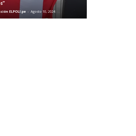
s”
ción ELPOLI.pe
-
Agosto 10, 2024