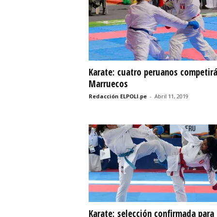
r
t
i
Karate: cuatro peruanos competir
v
Marruecos
o
Redacción ELPOLI.pe
-
Abril 11, 2019
Karate: selección confirmada para