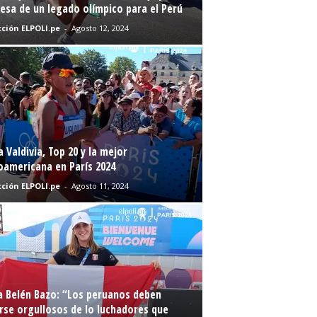
sa de un legado olímpico para el Perú
ción ELPOLI.pe
-
Agosto 12, 2024
a Valdivia, Top 20 y la mejor
oamericana en París 2024
ción ELPOLI.pe
-
Agosto 11, 2024
a Belén Bazo: “Los peruanos deben
rse orgullosos de lo luchadores que