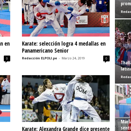
prome
Redac
án en
Karate: selección logra 4 medallas en
Panamericano Senior
Redacción ELPOLI.pe
-
Marzo 24, 2019
0
0
Thalí
latin
Redac
Marí
senti
Karate: Alexandra Grande dice presente