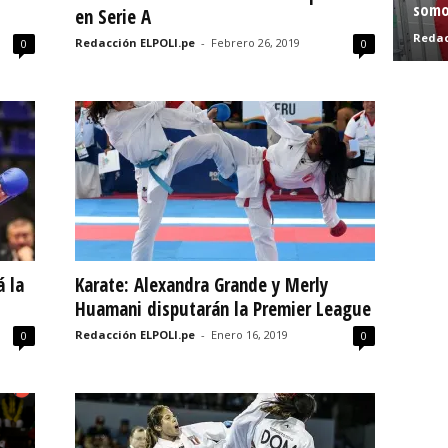
somo
en Serie A
Redac
Redacción ELPOLI.pe
-
Febrero 26, 2019
0
0
á la
Karate: Alexandra Grande y Merly
Huamani disputarán la Premier League
Redacción ELPOLI.pe
-
Enero 16, 2019
0
0