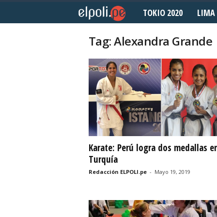
TOKIO 2020
LIMA 
E
l
Tag: Alexandra Grande
P
o
l
i
d
Karate: Perú logra dos medallas e
Turquía
e
Redacción ELPOLI.pe
-
Mayo 19, 2019
p
o