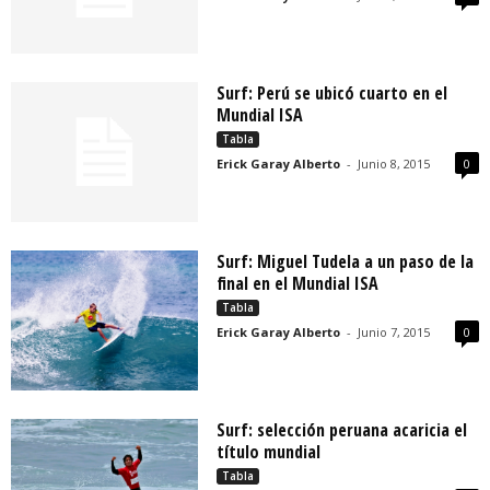
Surf: Perú se ubicó cuarto en el
Mundial ISA
Tabla
Erick Garay Alberto
-
Junio 8, 2015
0
Surf: Miguel Tudela a un paso de la
final en el Mundial ISA
Tabla
Erick Garay Alberto
-
Junio 7, 2015
0
Surf: selección peruana acaricia el
título mundial
Tabla