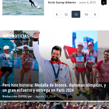
Erick Garay Alberto
-
Junio 6, 2015
0
12
13
14
MÁS NOTICIAS
Perú hizo historia: Medalla de bronce, diplomas olímpicos, y
un gran esfuerzo y entrega en París 2024
Redacción ELPOLI.pe
-
Agosto 13, 2024