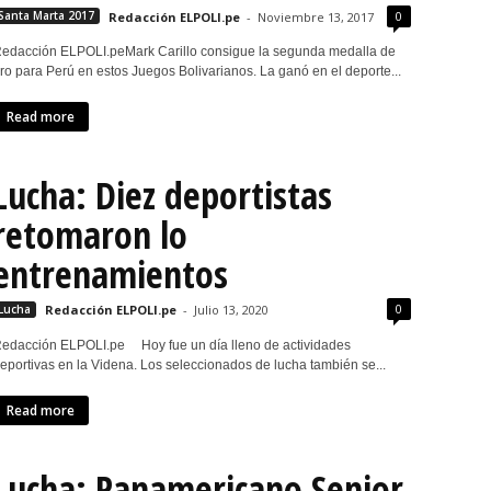
0
Santa Marta 2017
Redacción ELPOLI.pe
-
Noviembre 13, 2017
edacción ELPOLI.peMark Carillo consigue la segunda medalla de
ro para Perú en estos Juegos Bolivarianos. La ganó en el deporte...
Read more
Lucha: Diez deportistas
retomaron lo
entrenamientos
0
Lucha
Redacción ELPOLI.pe
-
Julio 13, 2020
edacción ELPOLI.pe Hoy fue un día lleno de actividades
eportivas en la Videna. Los seleccionados de lucha también se...
Read more
Lucha: Panamericano Senior