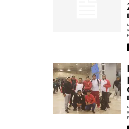
N
o
P
R
r
K