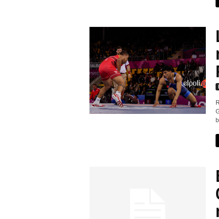
R
G
b