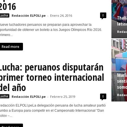
2016
0
Lucha
Redacción ELPOLI.pe
-
Enero 24, 2016
Thalí
latin
ueve luchadores peruanos se preparan para aprovechar la
portunidad de obtener un boleto a los Juegos Olímpicos Río 2016.
Redac
rimero...
Read more
Lucha: peruanos disputarán
primer torneo internacional
Marí
senti
del año
somo
Redac
0
Lucha
Redacción ELPOLI.pe
-
Febrero 25, 2019
edacción ELPOLI.peLa delegación peruana de lucha amateur partió
umbo a Europa para competir en el Campeonato Internacional “Dan
olov –...