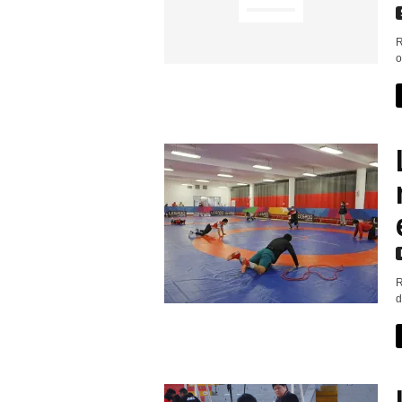
R
o
R
d