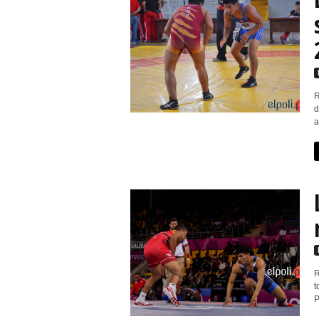
R
d
a
R
t
P