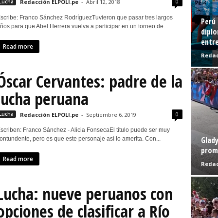
0
Lucha
Redacción ELPOLI.pe
-
Abril 12, 2018
scribe: Franco Sánchez RodríguezTuvieron que pasar tres largos
Perú 
ños para que Abel Herrera vuelva a participar en un torneo de...
diplo
entre
Read more
Redac
Óscar Cervantes: padre de la
lucha peruana
0
Lucha
Redacción ELPOLI.pe
-
Septiembre 6, 2019
scriben: Franco Sánchez - Alicia FonsecaEl título puede ser muy
Glady
ontundente, pero es que este personaje así lo amerita. Con...
prome
Read more
Redac
Lucha: nueve peruanos con
opciones de clasificar a Río