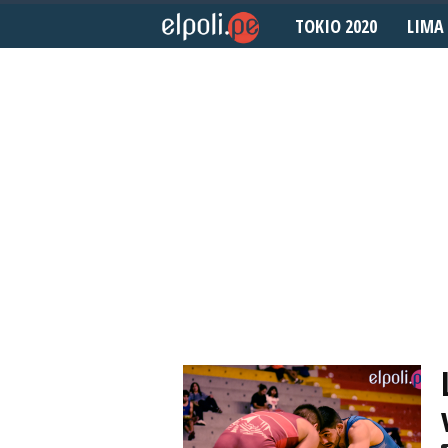
TOKIO 2020
LIMA 
E
l
P
o
l
i
d
e
p
o