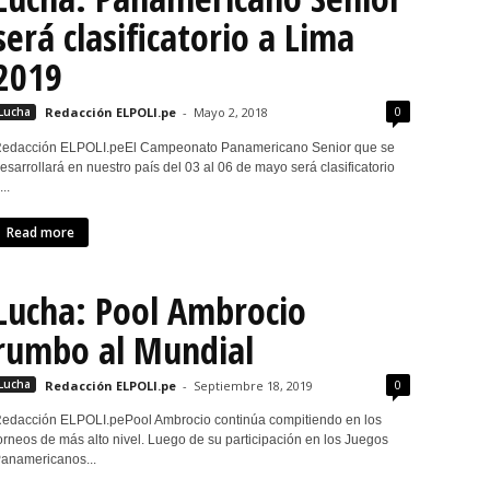
será clasificatorio a Lima
2019
0
Lucha
Redacción ELPOLI.pe
-
Mayo 2, 2018
edacción ELPOLI.peEl Campeonato Panamericano Senior que se
esarrollará en nuestro país del 03 al 06 de mayo será clasificatorio
...
Read more
Lucha: Pool Ambrocio
rumbo al Mundial
0
Lucha
Redacción ELPOLI.pe
-
Septiembre 18, 2019
edacción ELPOLI.pePool Ambrocio continúa compitiendo en los
orneos de más alto nivel. Luego de su participación en los Juegos
anamericanos...