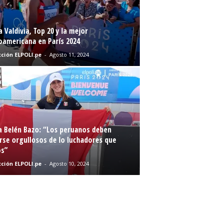
a Valdivia, Top 20 y la mejor
oamericana en París 2024
ción ELPOLI.pe
-
Agosto 11, 2024
a Belén Bazo: “Los peruanos deben
rse orgullosos de lo luchadores que
s”
ción ELPOLI.pe
-
Agosto 10, 2024