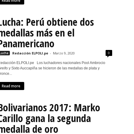
Read more
Lucha: Perú obtiene dos
medallas más en el
Panamericano
0
Lucha
Redacción ELPOLI.pe
-
Marzo 9, 2020
edacción ELPOLI.pe Los luchadores nacionales Pool Ambrocio
reifo y Sixto Auccapiña se hicieron de las medallas de plata y
ronce...
Read more
Bolivarianos 2017: Marko
Carillo gana la segunda
medalla de oro