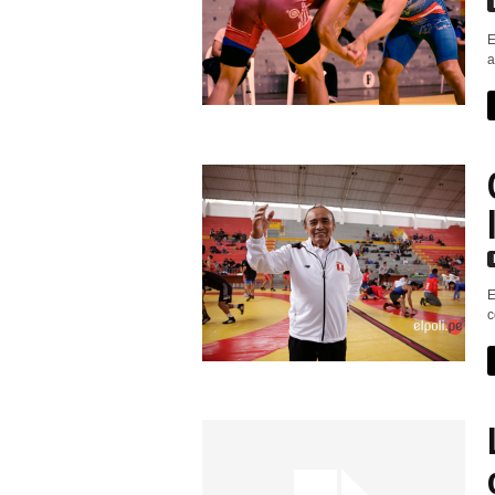
r
E
a
t
i
v
o
E
c