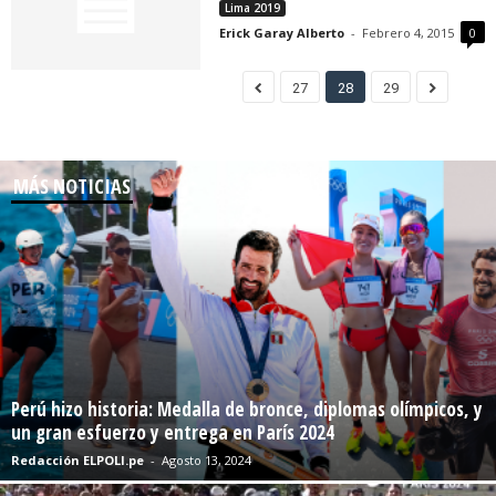
Lima 2019
Erick Garay Alberto
-
Febrero 4, 2015
0
27
28
29
MÁS NOTICIAS
Perú hizo historia: Medalla de bronce, diplomas olímpicos, y
un gran esfuerzo y entrega en París 2024
Redacción ELPOLI.pe
-
Agosto 13, 2024