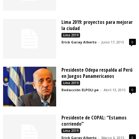
Lima 2019: proyectos para mejorar
la ciudad
Lima 2019
Erick Garay Alberto
-
Junio 17, 2015
0
Presidente Odepa respalda al Perú
en Juegos Panamericanos
Lima 2019
Redacción ELPOLI.pe
-
Abril 13, 2015
0
Presidente de COPAL: “Estamos
corriendo”
Lima 2019
Erick Garay Alberto
-
Marzo 6, 2015
0