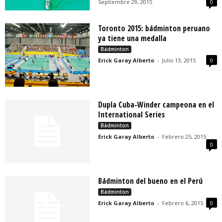
Septiembre 29, 2015
0
Toronto 2015: bádminton peruano
ya tiene una medalla
Bádminton
Erick Garay Alberto
-
Julio 13, 2015
0
Dupla Cuba-Winder campeona en el
International Series
Bádminton
Erick Garay Alberto
-
Febrero 25, 2015
0
Bádminton del bueno en el Perú
Bádminton
Erick Garay Alberto
-
Febrero 6, 2015
0