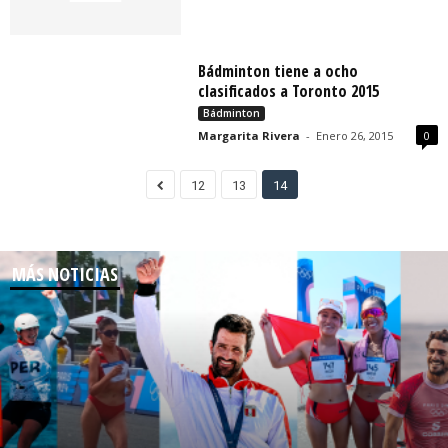
Bádminton tiene a ocho
clasificados a Toronto 2015
Bádminton
Margarita Rivera
-
Enero 26, 2015
0
12
13
14
MÁS NOTICIAS