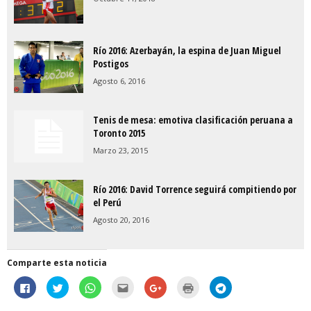
Río 2016: Azerbayán, la espina de Juan Miguel
Postigos
Agosto 6, 2016
Tenis de mesa: emotiva clasificación peruana a
Toronto 2015
Marzo 23, 2015
Río 2016: David Torrence seguirá compitiendo por
el Perú
Agosto 20, 2016
Comparte esta noticia
H
H
H
H
C
H
H
a
a
a
a
l
a
a
z
z
z
z
i
z
z
c
c
c
c
c
c
c