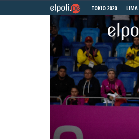
TOKIO 2020
LIMA 
E
l
P
o
l
i
d
e
p
o