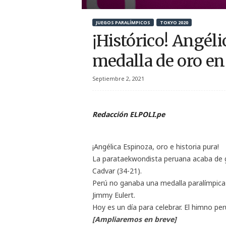
r
JUEGOS PARALÍMPICOS
TOKYO 2020
t
¡Histórico! Angél
i
medalla de oro e
v
Septiembre 2, 2021
o
Redacción ELPOLI.pe
¡Angélica Espinoza, oro e historia pura!
La parataekwondista peruana acaba de g
Cadvar (34-21).
Perú no ganaba una medalla paralímpica
Jimmy Eulert.
Hoy es un día para celebrar. El himno per
[Ampliaremos en breve]