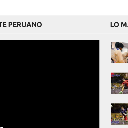
RTE PERUANO
LO M