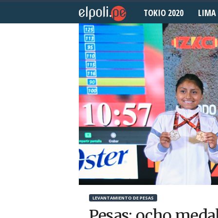
TOKIO 2020
LIMA 
E
l
P
o
l
i
d
e
p
LEVANTAMIENTO DE PESAS
o
Pesas: ocho medal