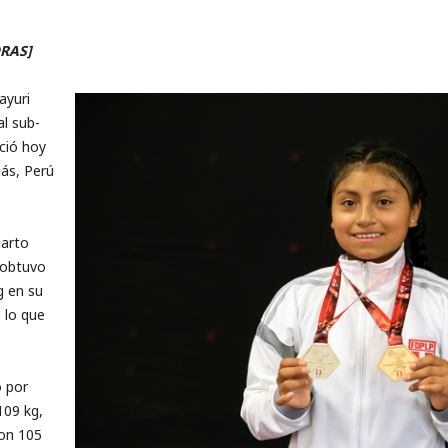
ORAS]
ayuri
l sub-
ició hoy
más, Perú
uarto
 obtuvo
g en su
 lo que
 por
109 kg,
con 105