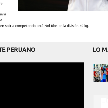
g.
mera
pa
n salir a competencia será Nol Ríos en la división 49 kg.
RTE PERUANO
LO M