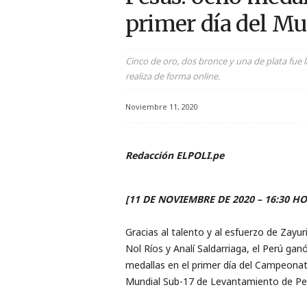
r
primer día del Mu
t
Cinco de oro, dos bronce y una de plata fue 
i
realiza de forma online.
v
Noviembre 11, 2020
o
Redacción ELPOLI.pe
[11 DE NOVIEMBRE DE 2020 – 16:30 H
Gracias al talento y al esfuerzo de Zayuri
Nol Ríos y Analí Saldarriaga, el Perú gan
medallas en el primer día del Campeona
Mundial Sub-17 de Levantamiento de Pe