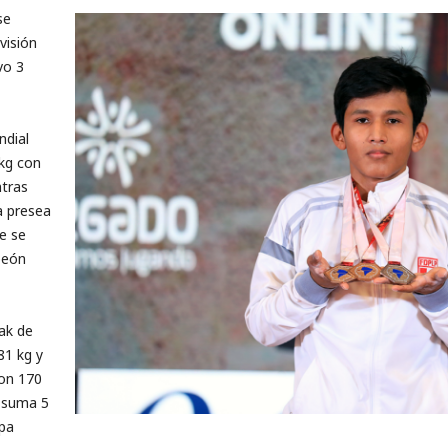
se
visión
vo 3
ndial
kg con
ntras
a presea
e se
peón
ak de
81 kg y
con 170
 suma 5
opa