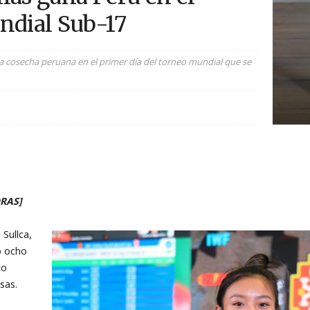
ndial Sub-17
la cosecha peruana en el primer día del torneo mundial que se
ORAS]
 Sullca,
ó ocho
to
sas.