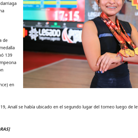
ldarriaga
na
a de
medalla
mó 139
campeona
ón
once) en
19, Analí se había ubicado en el segundo lugar del torneo luego de l
ORAS]