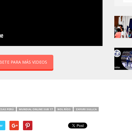
BETE PARA MÁS VIDEOS
ESAS PERÚ
MUNDIAL ONLINE SUB 17
NOL RÍOS
ZAYURI SULLCA
er