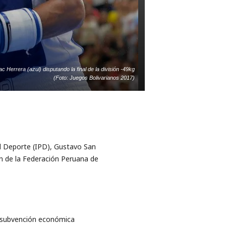
ac Herrera (azul) disputando la final de la división -49kg
(Foto: Juegos Bolivarianos 2017)
el Deporte (IPD), Gustavo San
ón de la Federación Peruana de
a subvención económica