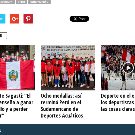
RACIONES
PERU
SUBVENCIÓN
er
R
e Sagasti: “El
Ocho medallas: así
Deporte en el e
enseña a ganar
terminó Perú en el
los deportista
lo y a perder
Sudamericano de
las cosas claras
r”
Deportes Acuáticos
S