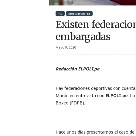
r
IPD
MÁS DEPORTES
t
Existen federacio
i
embargadas
v
Mayo 9, 2020
o
Redacción ELPOLI.pe
Hay federaciones deportivas con cuentas
Martín en entrevista con
ELPOLI.pe
. Lo
Boxeo (FDPB).
Hace unos días presentamos el caso de 