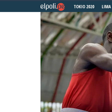
TOKIO 2020
LIMA 
E
l
P
o
l
i
d
e
p
o