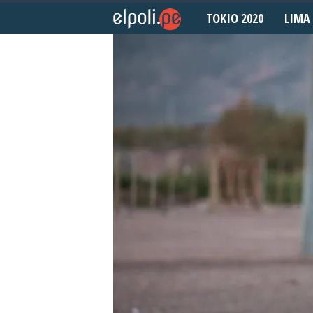
TOKIO 2020
LIMA 
E
l
P
o
l
i
d
e
p
o