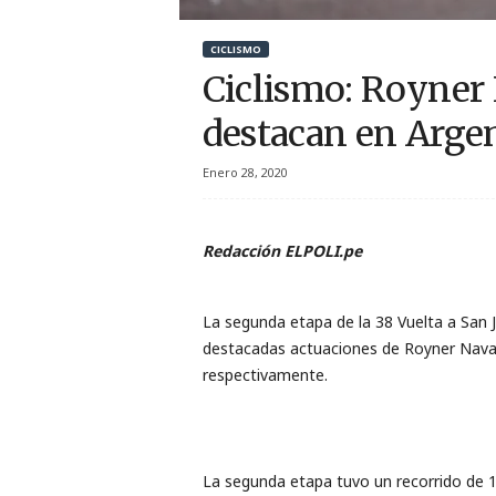
r
CICLISMO
t
Ciclismo: Royner
i
destacan en Arge
v
Enero 28, 2020
o
Redacción ELPOLI.pe
La segunda etapa de la 38 Vuelta a San J
destacadas actuaciones de Royner Navar
respectivamente.
La segunda etapa tuvo un recorrido de 16