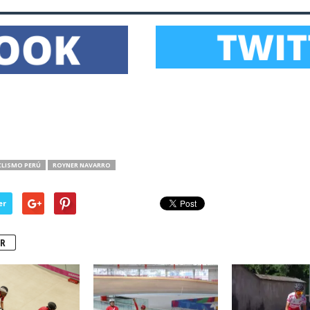
CLISMO PERÚ
ROYNER NAVARRO
er
R