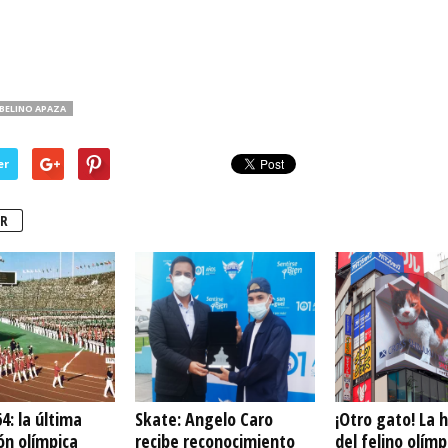
BELINO APAZA
er
R
4: la última
Skate: Angelo Caro
¡Otro gato! La h
ón olímpica
recibe reconocimiento
del felino olímp