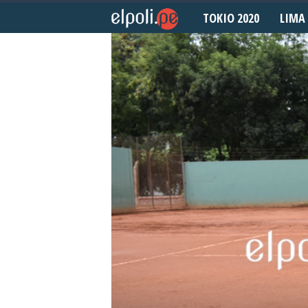
TOKIO 2020
LIMA 
E
l
P
o
l
i
d
e
p
o