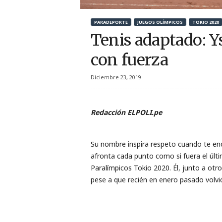
r
PARADEPORTE
JUEGOS OLÍMPICOS
TOKIO 2020
t
Tenis adaptado: Y
i
con fuerza
v
Diciembre 23, 2019
o
Redacción ELPOLI.pe
Su nombre inspira respeto cuando te en
afronta cada punto como si fuera el últi
Paralímpicos Tokio 2020. Él, junto a otr
pese a que recién en enero pasado volvió