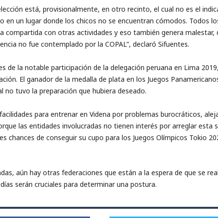
ección está, provisionalmente, en otro recinto, el cual no es el in
ro en un lugar donde los chicos no se encuentran cómodos. Todos lo
a compartida con otras actividades y eso también genera malestar, 
encia no fue contemplado por la COPAL”, declaró Sifuentes.
ces de la notable participación de la delegación peruana en Lima 2019
ación. El ganador de la medalla de plata en los Juegos Panamericanos
l no tuvo la preparación que hubiera deseado.
cilidades para entrenar en Videna por problemas burocráticos, aleja
que las entidades involucradas no tienen interés por arreglar esta 
 chances de conseguir su cupo para los Juegos Olímpicos Tokio 2020
as, aún hay otras federaciones que están a la espera de que se real
días serán cruciales para determinar una postura.