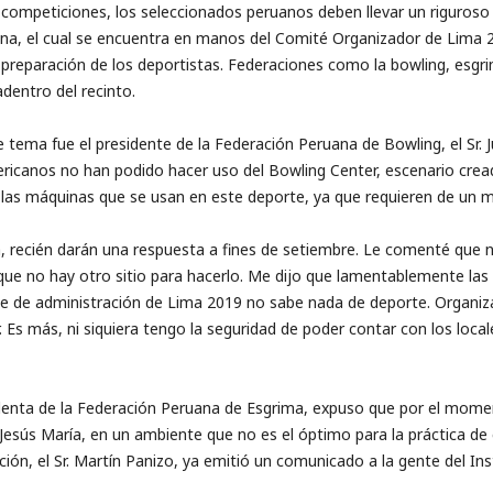
es competiciones, los seleccionados peruanos deben llevar un riguros
a, el cual se encuentra en manos del Comité Organizador de Lima 2
a preparación de los deportistas. Federaciones como la bowling, esgr
dentro del recinto.
 tema fue el presidente de la Federación Peruana de Bowling, el Sr. 
icanos no han podido hacer uso del Bowling Center, escenario crea
las máquinas que se usan en este deporte, ya que requieren de un 
a, recién darán una respuesta a fines de setiembre. Le comenté que
ue no hay otro sitio para hacerlo. Me dijo que lamentablemente las c
nte de administración de Lima 2019 no sabe nada de deporte. Organ
 Es más, ni siquiera tengo la seguridad de poder contar con los local
sidenta de la Federación Peruana de Esgrima, expuso que por el mome
Jesús María, en un ambiente que no es el óptimo para la práctica de 
ión, el Sr. Martín Panizo, ya emitió un comunicado a la gente del In