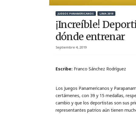
r
JUEGOS PANAMERICANOS
LIMA 2019
t
¡Increíble! Depor
i
dónde entrenar
v
Septiembre 4, 2019
o
Escribe:
Franco Sánchez Rodríguez
Los Juegos Panamericanos y Parapanamer
certámenes, con 39 y 15 medallas, resp
cambio y que los deportistas son sus pri
representantes patrios aún tienen mucho