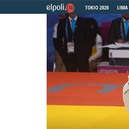
TOKIO 2020
LIMA 
E
l
P
o
l
i
d
e
p
o