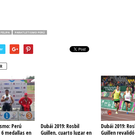
FELIPA
PARATLETISMO PERÚ
er
R
ismo: Perú
Dubái 2019: Rosbil
Dubái 2019: Ros
 6 medallas en
Guillen, cuarto lugar en
Guillen revalid