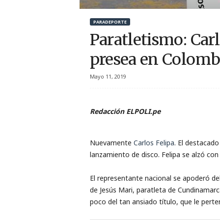
r
PARADEPORTE
t
Paratletismo: Car
i
presea en Colomb
v
Mayo 11, 2019
o
Redacción ELPOLI.pe
Nuevamente
Carlos Felipa
. El destacado
lanzamiento de disco. Felipa se alzó con
El representante nacional se apoderó de
de Jesús Mari, paratleta de Cundinamar
poco del tan ansiado título, que le per