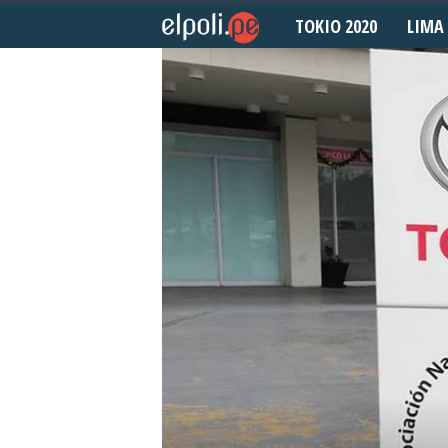
TOKIO 2020
LIMA 
E
l
P
o
l
i
d
e
p
o