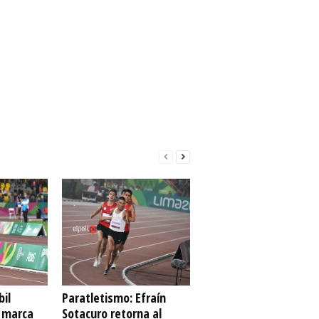
bil
Paratletismo: Efraín
ó marca
Sotacuro retorna al