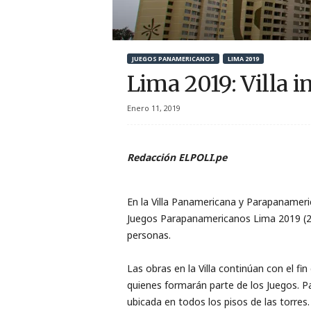
r
t
JUEGOS PANAMERICANOS
LIMA 2019
i
Lima 2019: Villa 
v
Enero 11, 2019
o
Redacción ELPOLI.pe
En la Villa Panamericana y Parapanameric
Juegos Parapanamericanos Lima 2019 (23 
personas.
Las obras en la Villa continúan con el fi
quienes formarán parte de los Juegos. Pa
ubicada en todos los pisos de las torres.