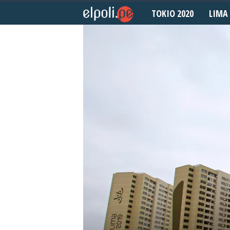
TOKIO 2020
LIMA 
E
l
P
o
l
i
d
e
p
o