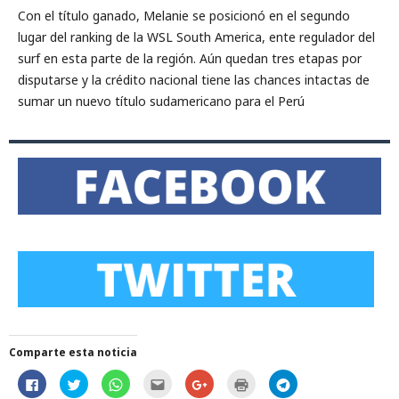
Con el título ganado, Melanie se posicionó en el segundo
lugar del ranking de la WSL South America, ente regulador del
surf en esta parte de la región. Aún quedan tres etapas por
disputarse y la crédito nacional tiene las chances intactas de
sumar un nuevo título sudamericano para el Perú
Comparte esta noticia
H
H
H
H
C
H
H
a
a
a
a
l
a
a